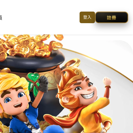
們
問與答
影音相本
登入/註冊